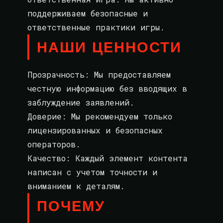
поддерживаем безопасные и
ответственные практики игры.
НАШИ ЦЕННОСТИ
Прозрачность: Мы предоставляем
честную информацию без вводящих в
заблуждение заявлений.
Доверие: Мы рекомендуем только
лицензированных и безопасных
операторов.
Качество: Каждый элемент контента
написан с учетом точности и
вниманием к деталям.
ПОЧЕМУ