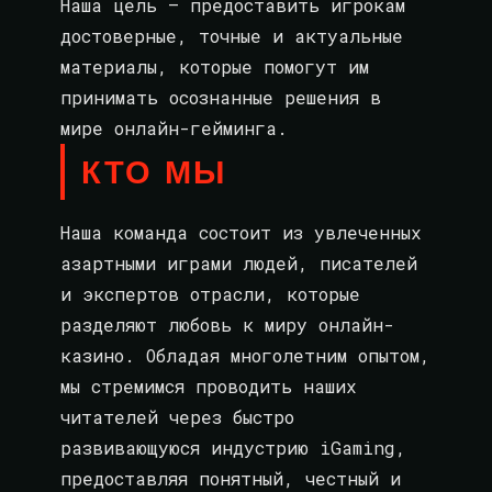
Наша цель — предоставить игрокам
достоверные, точные и актуальные
материалы, которые помогут им
принимать осознанные решения в
мире онлайн-гейминга.
КТО МЫ
Наша команда состоит из увлеченных
азартными играми людей, писателей
и экспертов отрасли, которые
разделяют любовь к миру онлайн-
казино. Обладая многолетним опытом,
мы стремимся проводить наших
читателей через быстро
развивающуюся индустрию iGaming,
предоставляя понятный, честный и